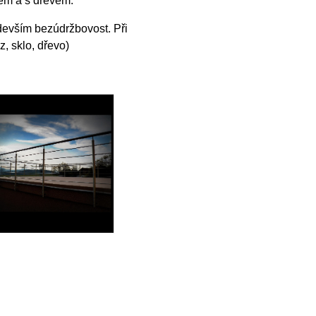
em a s dřevem.
edevším bezúdržbovost. Při
z, sklo, dřevo)