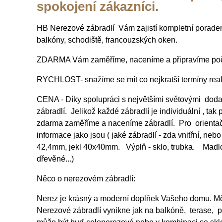
spokojení zákazníci.
HB Nerezové zábradlí Vám zajistí kompletní poradenst
balkóny, schodiště, francouzských oken.
ZDARMA Vám zaměříme, naceníme a připravíme počít
RYCHLOST- snažíme se mít co nejkratší termíny reali
CENA - Díky spolupráci s největšími světovými doda
zábradlí. Jelikož každé zábradlí je individuální , ta
zdarma zaměříme a naceníme zábradlí. Pro orientačn
informace jako jsou ( jaké zábradlí - zda vnitřní, neb
42,4mm, jekl 40x40mm. Výplň - sklo, trubka. Madl
dřevěné...)
Něco o nerezovém zábradlí:
Nerez je krásný a moderní doplňek Vašeho domu. Mělo
Nerezové zábradlí vynikne jak na balkóně, terase, plo