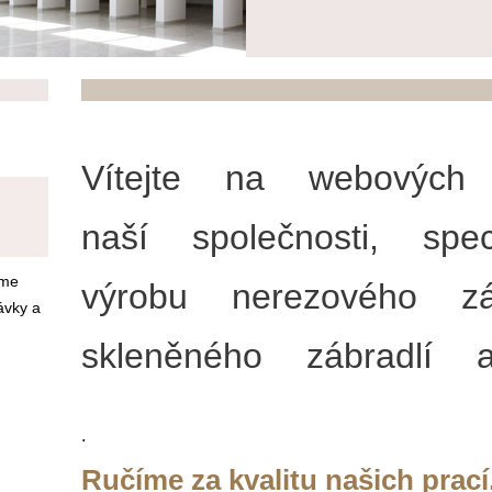
Vítejte na webových 
naší společnosti, spe
áme
výrobu nerezového záb
ávky a
skleněného zábradlí 
.
Ručíme za kvalitu našich prac