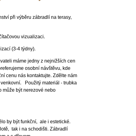
ví při výběru zábradlí na terasy,
ačovou vizualizaci.
zací (3-4 týdny).
vateli máme jedny z nejnižších cen
k preferujeme osobní návštěvu, kde
í cenu nás kontaktujte. Zdělte nám
o venkovní. Použitý materiál - trubka
o může být nerezové nebo
 by být funkční, ale i estetické.
tě, tak i na schodišti. Zábradlí