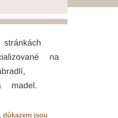
stránkách
cializované na
radlí,
a madel.
í, důkazem jsou