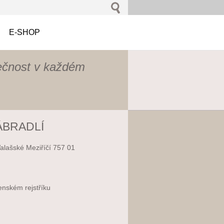
E-SHOP
ečnost v každém
ÁBRADLÍ
Valašské Meziříčí 757 01
enském rejstříku