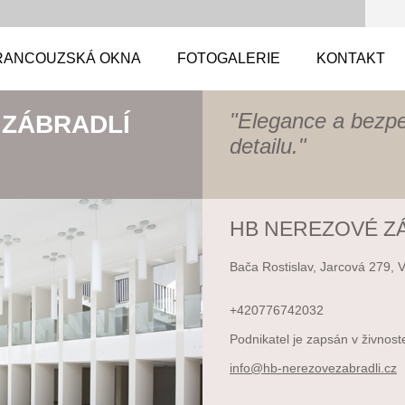
RANCOUZSKÁ OKNA
FOTOGALERIE
KONTAKT
"Elegance a bezp
 ZÁBRADLÍ
detailu."
HB NEREZOVÉ Z
Bača Rostislav, Jarcová 279, 
+420776742032
Podnikatel je zapsán v živnost
info@hb-
nerezove
zabradli
.cz