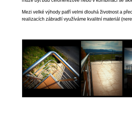
může být buď celonerezové nebo v kombinaci se skl
Mezi velké výhody patří velmi dlouhá životnost a př
realizacích zábradlí využíváme kvalitní materiál (nere