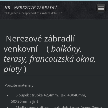
HB - NEREZOVÉ ZÁBRADLÍ
"Elegance a bezpečnost v každém detailu."
Nerezové zábradlí
venkovní (
balkóny,
terasy, francouzská okna,
ploty
)
Použité materiály
Sloupek : trubka 42,4mm. Jakl 40X40mm,
50X30mm a jiné
Madla : nerez, dřevo - buk, dub, jasan (namoříme a