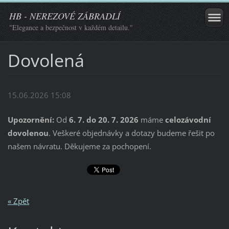
HB - NEREZOVÉ ZÁBRADLÍ
"Elegance a bezpečnost v každém detailu."
Dovolená
15.06.2026 15:08
Upozornění:
Od
6. 7. do 20. 7. 2026
máme
celozávodní
dovolenou
. Veškeré objednávky a dotazy budeme řešit po
našem návratu. Děkujeme za pochopení.
« Zpět