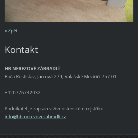
« Zpět
Kontakt
HB NEREZOVÉ ZÁBRADLÍ
Bača Rostislav, Jarcová 279, Valašské Meziříčí 757 01
+420776742032
Podnikatel je zapsán v živnostenském rejstříku
info@hb-
nerezove
zabradli
.cz