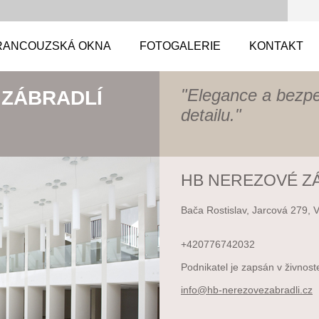
RANCOUZSKÁ OKNA
FOTOGALERIE
KONTAKT
"Elegance a bezp
 ZÁBRADLÍ
detailu."
HB NEREZOVÉ Z
Bača Rostislav, Jarcová 279, 
+420776742032
Podnikatel je zapsán v živnost
info@hb-
nerezove
zabradli
.cz