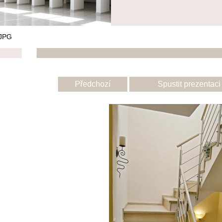
JPG
Předchozí
Spustit prezentaci