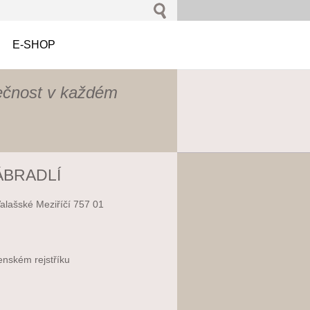
E-SHOP
ečnost v každém
ÁBRADLÍ
Valašské Meziříčí 757 01
enském rejstříku