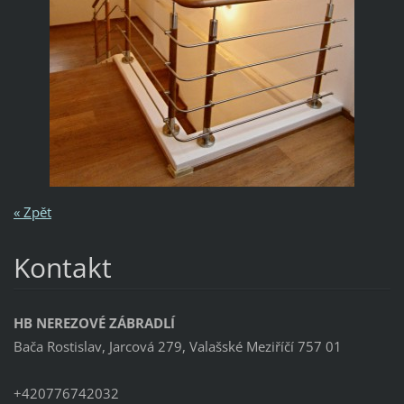
« Zpět
Kontakt
HB NEREZOVÉ ZÁBRADLÍ
Bača Rostislav, Jarcová 279, Valašské Meziříčí 757 01
+420776742032