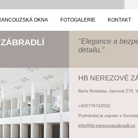
RANCOUZSKÁ OKNA
FOTOGALERIE
KONTAKT
"Elegance a bezp
 ZÁBRADLÍ
detailu."
HB NEREZOVÉ Z
Bača Rostislav, Jarcová 279, 
+420776742032
Podnikatel je zapsán v živnost
info@hb-
nerezove
zabradli
.cz