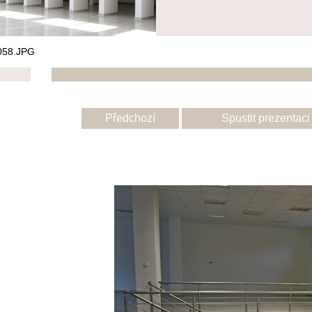
058.JPG
Předchozí
Spustit prezentaci