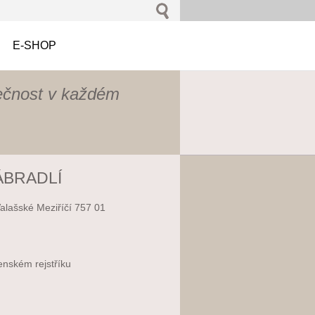
E-SHOP
ečnost v každém
ÁBRADLÍ
Valašské Meziříčí 757 01
enském rejstříku